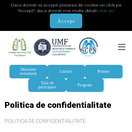
Daca doresti sa accepti plasarea de cookie-uri click pe
"Accept", daca doresti mai multe detalii
click aici
Accept
Descriere
Lectori
Postere
eveniment
Taxe de
Program
participare
Politica de confidentialitate
POLITICA DE CONFIDENȚIALITATE