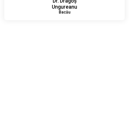
Dr. Dragoș
Ungureanu
Bacău