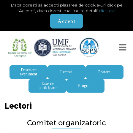
Daca doresti sa accepti plasarea de cookie-uri click pe
"Accept", daca doresti mai multe detalii
click aici
Accept
Descriere
Lectori
Postere
eveniment
Taxe de
Program
participare
Lectori
Comitet organizatoric